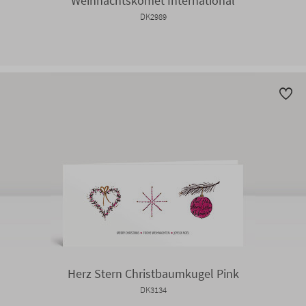
Weihnachtskomet International
DK2989
Herz Stern Christbaumkugel Pink
DK3134