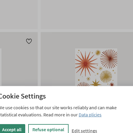
Cookie Settings
We use cookies so that our site works reliably and can make
statistical evaluations. Read more in our
Data plicies
lau
Weihnachtssterne Gold und
Orange
Accept all
Refuse optional
Edit settings