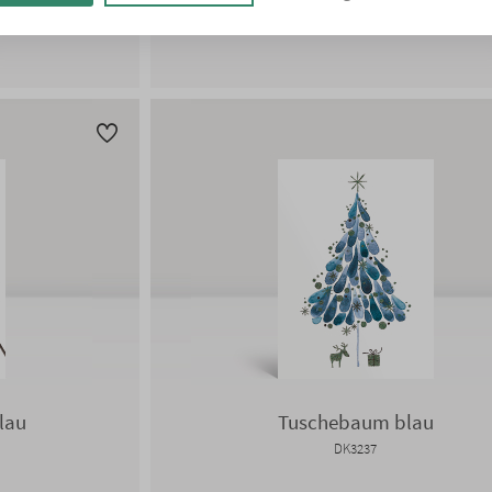
DK3230
lau
Tuschebaum blau
DK3237