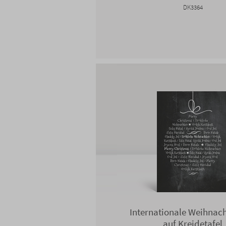
DK3364
Internationale Weihnac
auf Kreidetafel