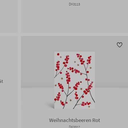
DK3113
ät
Weihnachtsbeeren Rot
DK3312