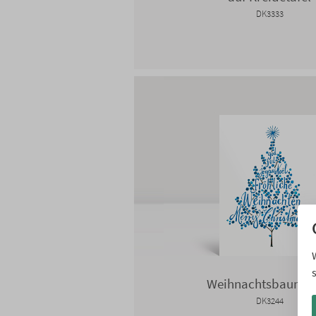
DK3333
Weihnachtsbaum B
DK3244