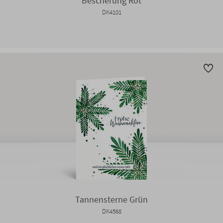
Bescherung Rot
DK4101
Tannensterne Grün
DK4568