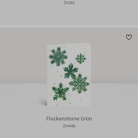
DK293
Flockensterne Grün
DK4456