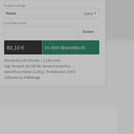
Briefumschläge
Keine
0,00 €
Gutschein-Code
Ändern
80,10 €
In den Warenkorb
Stückpreis
2,67 €
brutto |
2,24 €
netto
Zzgl. Versand
. Ab 100 Stk. Versand kostenlos.
Gewicht
pro Karte
:
12,30
g |
Portokosten:
0,95 €
Lieferzeit
ca.
4
Werktage