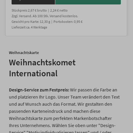
Stückpreis
2,67 €
brutto |
2,24 €
netto
Zzgl. Versand
. Ab 100 Stk. Versand kostenlos.
Gewicht
pro Karte
:
12,30
g |
Portokosten:
0,95 €
Lieferzeit
ca.
4
Werktage
Weihnachtskarte
Weihnachtskomet
International
Design-Service zum Festpreis:
Wir passen die Farbe an
und platzieren Ihr Logo. Unser Team verändert den Text
und auf Wunsch auch das Format. Wir gestalten den
passenden Karteneindruck und machen diese
Weihnachtskarte zum perfekten Markenbotschafter
Ihres Unternehmens. Wählen Sie oben unter "Design-
Service" "Motiv individualisieren lassen" und / oder