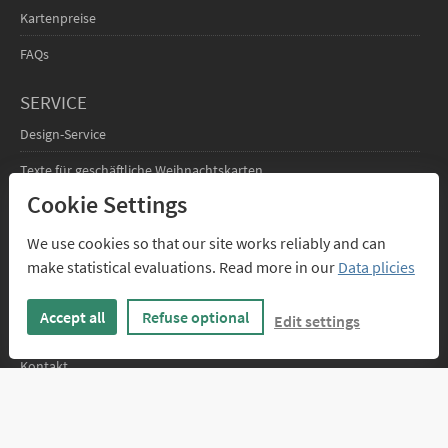
Kartenpreise
FAQs
SERVICE
Design-Service
Texte für geschäftliche Weihnachtskarten
Cookie Settings
FÜR DESIGNER
We use cookies so that our site works reliably and can
Infos für Designer
make statistical evaluations. Read more in our
Data plicies
Anmelden
Accept all
Refuse optional
Edit settings
ÜBER UNS
Kontakt