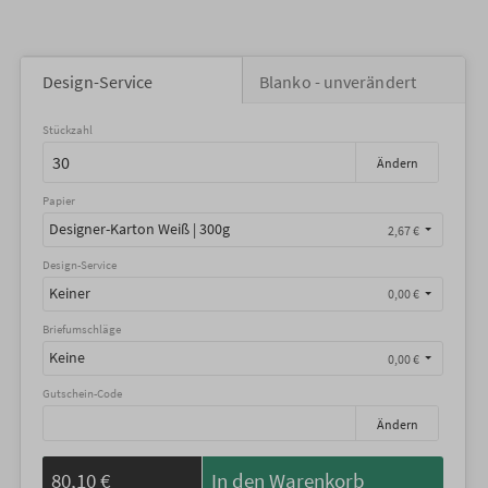
Design-Service
Blanko - unverändert
Stückzahl
Ändern
Papier
Designer-Karton Weiß | 300g
2,67 €
Design-Service
Keiner
0,00 €
Briefumschläge
Keine
0,00 €
Gutschein-Code
Ändern
80,10 €
In den Warenkorb