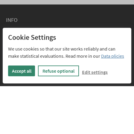
INFO
Papiere
Cookie Settings
Formate
We use cookies so that our site works reliably and can
Lieferzeiten
make statistical evaluations. Read more in our
Data plicies
Versandkosten
Kartenpreise
Accept all
Refuse optional
Edit settings
FAQs
SERVICE
Design-Service
Texte für geschäftliche Weihnachtskarten
FÜR DESIGNER
Infos für Designer