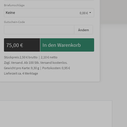
Briefumschläge
Keine
0,00 €
Gutschein-Code
Ändern
75,00 €
In den Warenkorb
Stückpreis
2,50 €
brutto |
2,10 €
netto
Zzgl. Versand
. Ab 100 Stk. Versand kostenlos.
Gewicht
pro Karte
:
9,30
g |
Portokosten:
0,95 €
Lieferzeit
ca.
4
Werktage