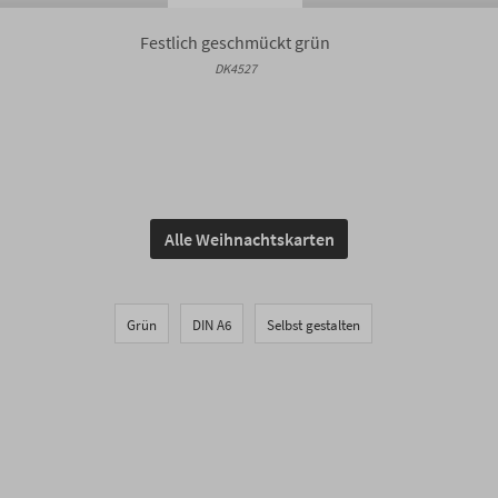
Festlich geschmückt grün
DK4527
Alle Weihnachtskarten
Grün
DIN A6
Selbst gestalten