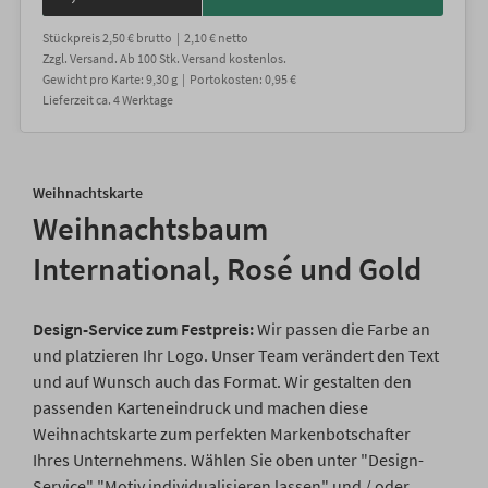
Stückpreis
2,50 €
brutto |
2,10 €
netto
Zzgl. Versand
. Ab 100 Stk. Versand kostenlos.
Gewicht
pro Karte
:
9,30
g |
Portokosten:
0,95 €
Lieferzeit
ca.
4
Werktage
Weihnachtskarte
Weihnachtsbaum
International, Rosé und Gold
Design-Service zum Festpreis:
Wir passen die Farbe an
und platzieren Ihr Logo. Unser Team verändert den Text
und auf Wunsch auch das Format. Wir gestalten den
passenden Karteneindruck und machen diese
Weihnachtskarte zum perfekten Markenbotschafter
Ihres Unternehmens. Wählen Sie oben unter "Design-
Service" "Motiv individualisieren lassen" und / oder