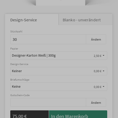
Design-Service
Blanko - unverändert
Stückzahl
Ändern
Papier
Designer-Karton Weiß | 300g
2,50 €
Design-Service
Keiner
0,00 €
Briefumschläge
Keine
0,00 €
Gutschein-Code
Ändern
75,00 €
In den Warenkorb