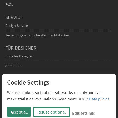
FAQs
SERVICE
Design-Service
Texte für geschäftliche Weihnachtskarten
FÜR DESIGNER
Infos für Designer
Anmelden
ÜBER UNS
Cookie Settings
Kontakt
We use cookies so that our site works reliably and can
make statistical evaluations. Read more in our
Data plicies
Accept all
Refuse optional
Edit settings