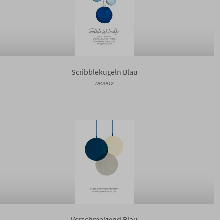
Scribblekugeln Blau
DK3912
Verschmelzend Blau