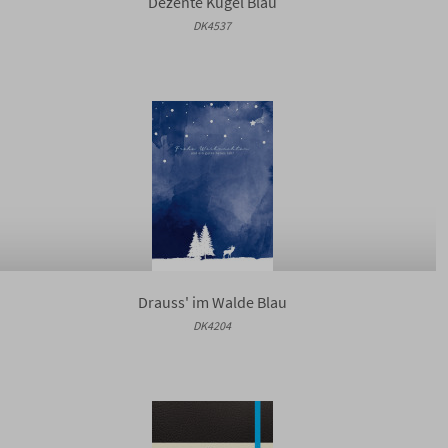
Dezente Kugel Blau
DK4537
Drauss' im Walde Blau
DK4204