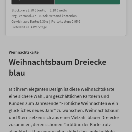
Stückpreis
2,50 €
brutto |
2,10 €
netto
Zzgl. Versand
. Ab 100 Stk. Versand kostenlos.
Gewicht
pro Karte
:
9,30
g |
Portokosten:
0,95 €
Lieferzeit
ca.
4
Werktage
Weihnachtskarte
Weihnachtsbaum Dreiecke
blau
Mit ihrem eleganten Design ist diese Weihnachtskarte
eine sichere Wahl, um geschäftlichen Partnern und
Kunden zum Jahresende "Fröhliche Weihnachten & ein
glückliches neues Jahr" zu wünschen. Weihnachtsbaum
und Stern setzen sich aus einer Vielzahl blauer Dreiecke
zusammen, deren schönen Farbtöne der Karte trotz
aller Abstraktion eine weihnachtlich-besinnliche Note