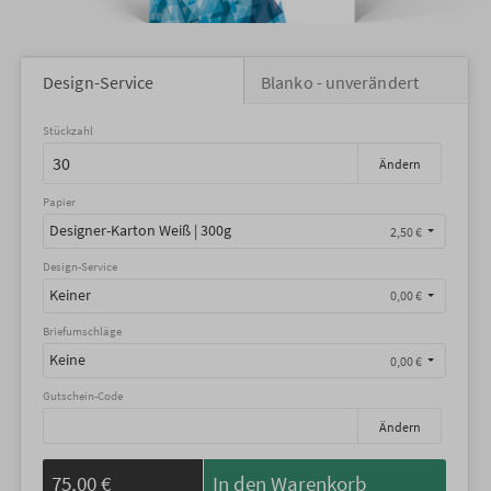
Design-Service
Blanko - unverändert
Stückzahl
Ändern
Papier
Designer-Karton Weiß | 300g
2,50 €
Design-Service
Keiner
0,00 €
Briefumschläge
Keine
0,00 €
Gutschein-Code
Ändern
75,00 €
In den Warenkorb