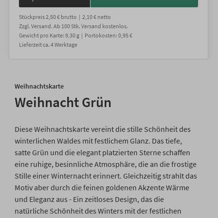
Stückpreis
2,50 €
brutto |
2,10 €
netto
Zzgl. Versand
. Ab 100 Stk. Versand kostenlos.
Gewicht
pro Karte
:
9,30
g |
Portokosten:
0,95 €
Lieferzeit
ca.
4
Werktage
Weihnachtskarte
Weihnacht Grün
Diese Weihnachtskarte vereint die stille Schönheit des
winterlichen Waldes mit festlichem Glanz. Das tiefe,
satte Grün und die elegant platzierten Sterne schaffen
eine ruhige, besinnliche Atmosphäre, die an die frostige
Stille einer Winternacht erinnert. Gleichzeitig strahlt das
Motiv aber durch die feinen goldenen Akzente Wärme
und Eleganz aus - Ein zeitloses Design, das die
natürliche Schönheit des Winters mit der festlichen