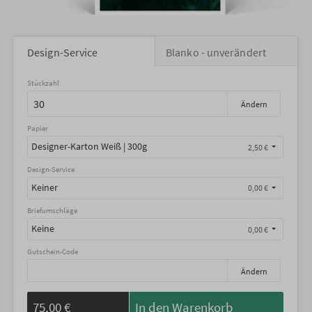
Design-Service
Blanko - unverändert
Stückzahl
Ändern
Papier
Designer-Karton Weiß | 300g
2,50 €
Design-Service
Keiner
0,00 €
Briefumschläge
Keine
0,00 €
Gutschein-Code
Ändern
75,00 €
In den Warenkorb