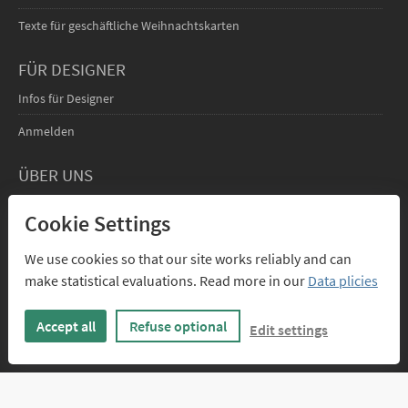
Texte für geschäftliche Weihnachtskarten
FÜR DESIGNER
Infos für Designer
Anmelden
ÜBER UNS
Kontakt
Cookie Settings
We use cookies so that our site works reliably and can
make statistical evaluations. Read more in our
Data plicies
Accept all
Refuse optional
Edit settings
PAYPAL
RECHNUNG
VORKASSE
VISA, MASTERCARD
FÜR FIRMEN
ÜBERWEISUNG
Umsatzsteuer von 19% und sonstige Preisbestandteile sind in allen Preisen