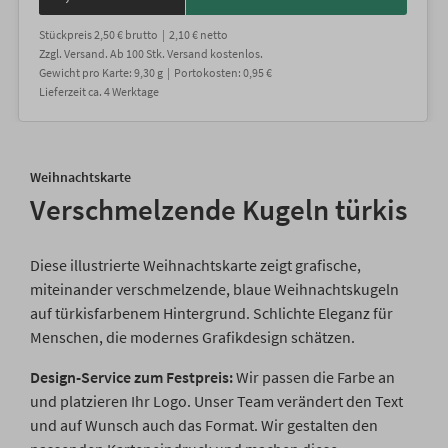
Stückpreis
2,50 €
brutto |
2,10 €
netto
Zzgl. Versand
. Ab 100 Stk. Versand kostenlos.
Gewicht
pro Karte
:
9,30
g |
Portokosten:
0,95 €
Lieferzeit
ca.
4
Werktage
Weihnachtskarte
Verschmelzende Kugeln türkis
Diese illustrierte Weihnachtskarte zeigt grafische,
miteinander verschmelzende, blaue Weihnachtskugeln
auf türkisfarbenem Hintergrund. Schlichte Eleganz für
Menschen, die modernes Grafikdesign schätzen.
Design-Service zum Festpreis:
Wir passen die Farbe an
und platzieren Ihr Logo. Unser Team verändert den Text
und auf Wunsch auch das Format. Wir gestalten den