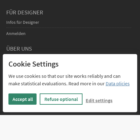
FÜR DESIGNER
Infos für Designer
Anmelden
ÜBER UNS
Kontakt
Cookie Settings
We use cookies so that our site works reliably and can
make statistical evaluations. Read more in our
Data plicies
Accept all
Refuse optional
Edit settings
PAYPAL
RECHNUNG
VORKASSE
VISA, MASTERCARD
FÜR FIRMEN
ÜBERWEISUNG
Umsatzsteuer von 19% und sonstige Preisbestandteile sind in allen Preisen
enthalten.
Impressum
Datenschutz
AGB