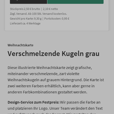
Stückpreis
2,50 €
brutto |
2,10 €
netto
Zzgl. Versand
. Ab 100 Stk. Versand kostenlos.
Gewicht
pro Karte
:
9,30
g |
Portokosten:
0,95 €
Lieferzeit
ca.
4
Werktage
Weihnachtskarte
Verschmelzende Kugeln grau
Diese illustrierte Weihnachtskarte zeigt grafische,
miteinander verschmelzende, zart violette
Weihnachtskugeln auf grauem Hintergrund. Die Karte ist
zwei weiteren Farben erhältlich, kann aber gerne in
anderen Farbkombinationen gestaltet werden.
Design-Service zum Festpreis:
Wir passen die Farbe an
und platzieren Ihr Logo. Unser Team verändert den Text