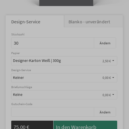
Design-Service
Blanko - unverändert
Stückzahl
Ändern
Papier
Designer-Karton Weiß | 300g
2,50 €
Design-Service
Keiner
0,00 €
Briefumschläge
Keine
0,00 €
Gutschein-Code
Ändern
75,00 €
In den Warenkorb