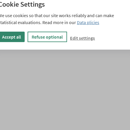
Cookie Settings
Motivvariationen
We use cookies so that our site works reliably and can make
statistical evaluations. Read more in our
Data plicies
Accept all
Refuse optional
Edit settings