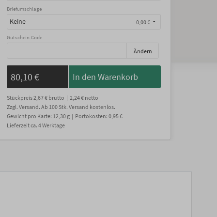
Briefumschläge
Keine
0,00 €
Gutschein-Code
Ändern
80,10 €
In den Warenkorb
Stückpreis
2,67 €
brutto |
2,24 €
netto
Zzgl. Versand
. Ab 100 Stk. Versand kostenlos.
Gewicht
pro Karte
:
12,30
g |
Portokosten:
0,95 €
Lieferzeit
ca.
4
Werktage