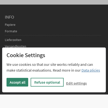
INFO
Papiere
Formate
Lieferzeiten
Versandkosten
Kartenpreise
Cookie Settings
FAQs
We use cookies so that our site works reliably and can
make statistical evaluations. Read more in our
Data plicies
SERVICE
Design-Service
Accept all
Refuse optional
Edit settings
Texte für geschäftliche Weihnachtskarten
FÜR DESIGNER