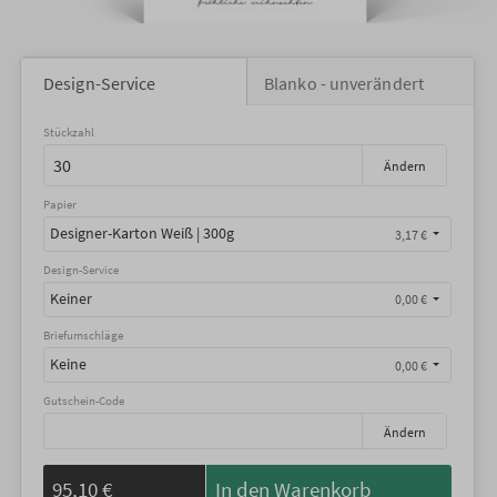
Design-Service
Blanko - unverändert
Stückzahl
Ändern
Papier
Designer-Karton Weiß | 300g
3,17 €
Design-Service
Keiner
0,00 €
Briefumschläge
Keine
0,00 €
Gutschein-Code
Ändern
95,10 €
In den Warenkorb