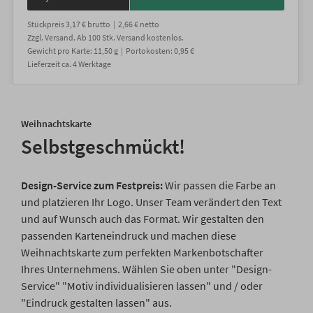
Stückpreis
3,17 €
brutto |
2,66 €
netto
Zzgl. Versand
. Ab 100 Stk. Versand kostenlos.
Gewicht
pro Karte
:
11,50
g |
Portokosten:
0,95 €
Lieferzeit
ca.
4
Werktage
Weihnachtskarte
Selbstgeschmückt!
Design-Service zum Festpreis:
Wir passen die Farbe an
und platzieren Ihr Logo. Unser Team verändert den Text
und auf Wunsch auch das Format. Wir gestalten den
passenden Karteneindruck und machen diese
Weihnachtskarte zum perfekten Markenbotschafter
Ihres Unternehmens. Wählen Sie oben unter "Design-
Service" "Motiv individualisieren lassen" und / oder
"Eindruck gestalten lassen" aus.