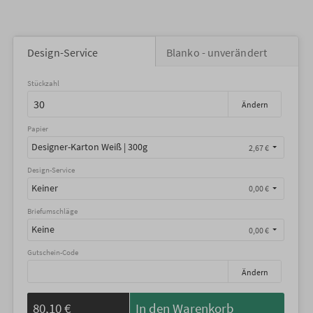
Design-Service
Blanko - unverändert
Stückzahl
Ändern
Papier
Designer-Karton Weiß | 300g
2,67 €
Design-Service
Keiner
0,00 €
Briefumschläge
Keine
0,00 €
Gutschein-Code
Ändern
80,10 €
In den Warenkorb