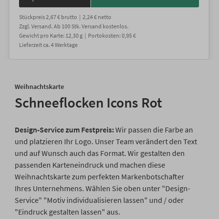
Stückpreis
2,67 €
brutto |
2,24 €
netto
Zzgl. Versand
. Ab 100 Stk. Versand kostenlos.
Gewicht
pro Karte
:
12,30
g |
Portokosten:
0,95 €
Lieferzeit
ca.
4
Werktage
Weihnachtskarte
Schneeflocken Icons Rot
Design-Service zum Festpreis:
Wir passen die Farbe an
und platzieren Ihr Logo. Unser Team verändert den Text
und auf Wunsch auch das Format. Wir gestalten den
passenden Karteneindruck und machen diese
Weihnachtskarte zum perfekten Markenbotschafter
Ihres Unternehmens. Wählen Sie oben unter "Design-
Service" "Motiv individualisieren lassen" und / oder
"Eindruck gestalten lassen" aus.