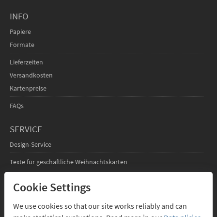
INFO
Papiere
Formate
Lieferzeiten
Versandkosten
Kartenpreise
FAQs
SERVICE
Design-Service
Texte für geschäftliche Weihnachtskarten
FÜR DESIGNER
Cookie Settings
Infos für Designer
We use cookies so that our site works reliably and can