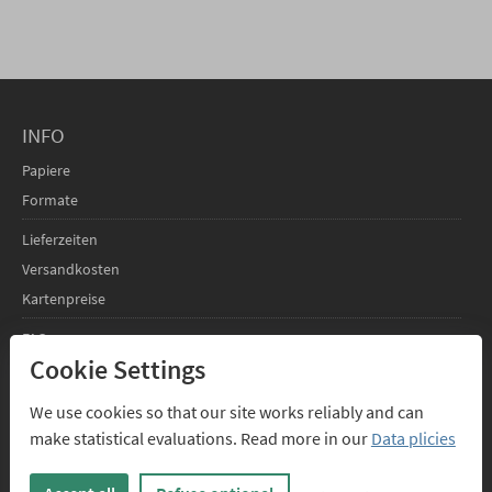
INFO
Papiere
Formate
Lieferzeiten
Versandkosten
Kartenpreise
FAQs
Cookie Settings
SERVICE
We use cookies so that our site works reliably and can
Design-Service
make statistical evaluations. Read more in our
Data plicies
Texte für geschäftliche Weihnachtskarten