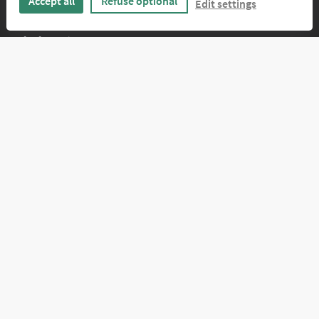
Accept all
Refuse optional
Edit settings
FÜR DESIGNER
Infos für Designer
Anmelden
ÜBER UNS
Kontakt
PAYPAL
RECHNUNG
VORKASSE
VISA, MASTERCARD
FÜR FIRMEN
ÜBERWEISUNG
Umsatzsteuer von 19% und sonstige Preisbestandteile sind in allen Preisen
enthalten.
Impressum
Datenschutz
AGB