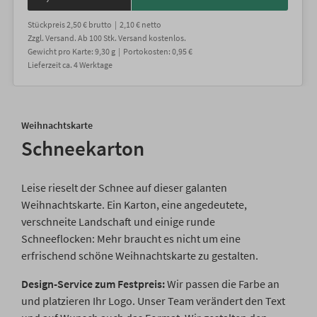
Stückpreis
2,50 €
brutto |
2,10 €
netto
Zzgl. Versand
. Ab 100 Stk. Versand kostenlos.
Gewicht
pro Karte
:
9,30
g |
Portokosten:
0,95 €
Lieferzeit
ca.
4
Werktage
Weihnachtskarte
Schneekarton
Leise rieselt der Schnee auf dieser galanten
Weihnachtskarte. Ein Karton, eine angedeutete,
verschneite Landschaft und einige runde
Schneeflocken: Mehr braucht es nicht um eine
erfrischend schöne Weihnachtskarte zu gestalten.
Design-Service zum Festpreis:
Wir passen die Farbe an
und platzieren Ihr Logo. Unser Team verändert den Text