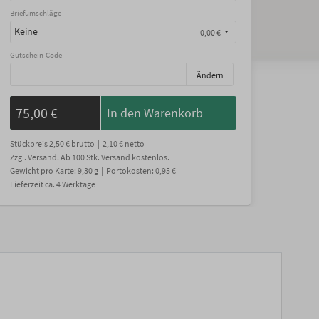
Briefumschläge
Keine
0,00 €
Gutschein-Code
Ändern
75,00 €
In den Warenkorb
Stückpreis
2,50 €
brutto |
2,10 €
netto
Zzgl. Versand
. Ab 100 Stk. Versand kostenlos.
Gewicht
pro Karte
:
9,30
g |
Portokosten:
0,95 €
Lieferzeit
ca.
4
Werktage