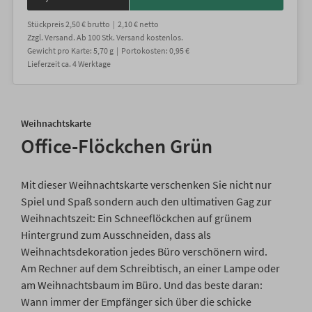
Stückpreis
2,50 €
brutto |
2,10 €
netto
Zzgl. Versand
. Ab 100 Stk. Versand kostenlos.
Gewicht
pro Karte
:
5,70
g |
Portokosten:
0,95 €
Lieferzeit
ca.
4
Werktage
Weihnachtskarte
Office-Flöckchen Grün
Mit dieser Weihnachtskarte verschenken Sie nicht nur
Spiel und Spaß sondern auch den ultimativen Gag zur
Weihnachtszeit: Ein Schneeflöckchen auf grünem
Hintergrund zum Ausschneiden, dass als
Weihnachtsdekoration jedes Büro verschönern wird.
Am Rechner auf dem Schreibtisch, an einer Lampe oder
am Weihnachtsbaum im Büro. Und das beste daran:
Wann immer der Empfänger sich über die schicke