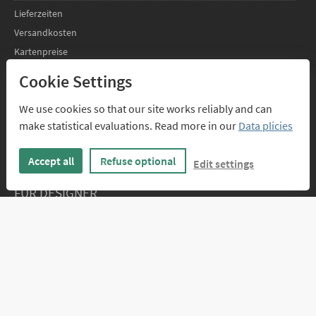
Lieferzeiten
Versandkosten
Kartenpreise
Cookie Settings
FAQs
We use cookies so that our site works reliably and can
SERVICE
make statistical evaluations. Read more in our
Data plicies
Design-Service
Texte für geschäftliche Weihnachtskarten
Accept all
Refuse optional
Edit settings
FÜR DESIGNER
Infos für Designer
Anmelden
ÜBER UNS
Kontakt