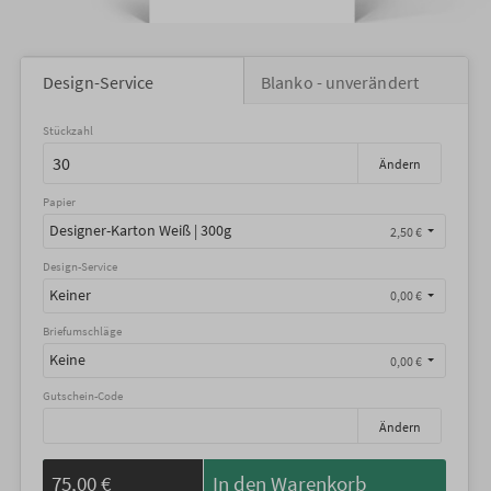
Design-Service
Blanko - unverändert
Stückzahl
Ändern
Papier
Designer-Karton Weiß | 300g
2,50 €
Design-Service
Keiner
0,00 €
Briefumschläge
Keine
0,00 €
Gutschein-Code
Ändern
75,00 €
In den Warenkorb