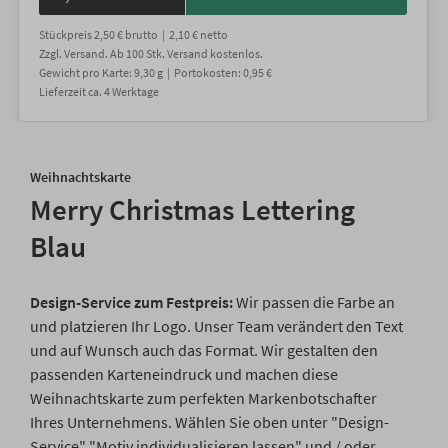
Stückpreis
2,50 €
brutto |
2,10 €
netto
Zzgl. Versand
. Ab 100 Stk. Versand kostenlos.
Gewicht
pro Karte
:
9,30
g |
Portokosten:
0,95 €
Lieferzeit
ca.
4
Werktage
Weihnachtskarte
Merry Christmas Lettering
Blau
Design-Service zum Festpreis:
Wir passen die Farbe an
und platzieren Ihr Logo. Unser Team verändert den Text
und auf Wunsch auch das Format. Wir gestalten den
passenden Karteneindruck und machen diese
Weihnachtskarte zum perfekten Markenbotschafter
Ihres Unternehmens. Wählen Sie oben unter "Design-
Service" "Motiv individualisieren lassen" und / oder