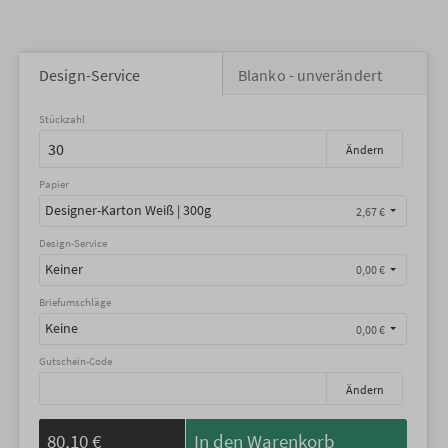
Design-Service
Blanko - unverändert
Stückzahl
Ändern
Papier
Designer-Karton Weiß | 300g
2,67 €
Design-Service
Keiner
0,00 €
Briefumschläge
Keine
0,00 €
Gutschein-Code
Ändern
80,10 €
In den Warenkorb