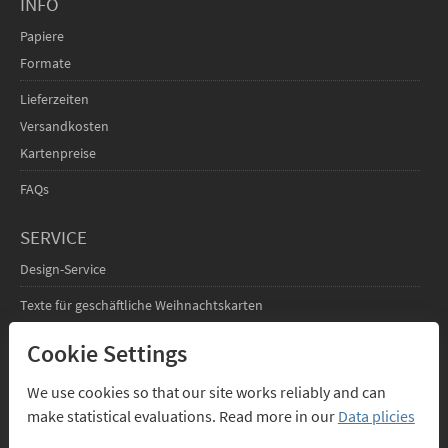
INFO
Papiere
Formate
Lieferzeiten
Versandkosten
Kartenpreise
FAQs
SERVICE
Design-Service
Texte für geschäftliche Weihnachtskarten
Cookie Settings
FÜR DESIGNER
Infos für Designer
We use cookies so that our site works reliably and can
make statistical evaluations. Read more in our
Data plicies
Anmelden