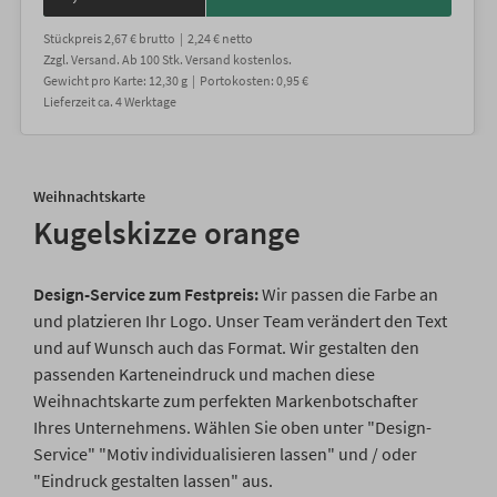
Stückpreis
2,67 €
brutto |
2,24 €
netto
Zzgl. Versand
. Ab 100 Stk. Versand kostenlos.
Gewicht
pro Karte
:
12,30
g |
Portokosten:
0,95 €
Lieferzeit
ca.
4
Werktage
Weihnachtskarte
Kugelskizze orange
Design-Service zum Festpreis:
Wir passen die Farbe an
und platzieren Ihr Logo. Unser Team verändert den Text
und auf Wunsch auch das Format. Wir gestalten den
passenden Karteneindruck und machen diese
Weihnachtskarte zum perfekten Markenbotschafter
Ihres Unternehmens. Wählen Sie oben unter "Design-
Service" "Motiv individualisieren lassen" und / oder
"Eindruck gestalten lassen" aus.