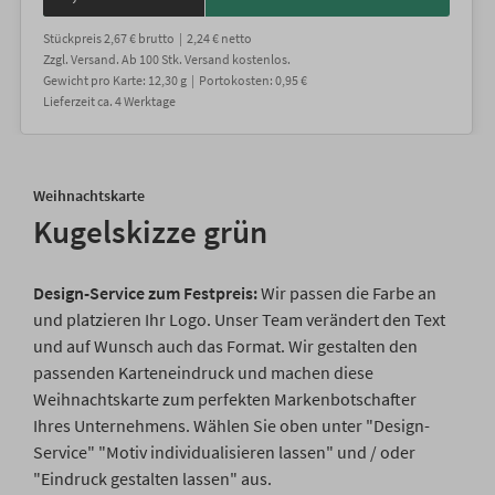
Stückpreis
2,67 €
brutto |
2,24 €
netto
Zzgl. Versand
. Ab 100 Stk. Versand kostenlos.
Gewicht
pro Karte
:
12,30
g |
Portokosten:
0,95 €
Lieferzeit
ca.
4
Werktage
Weihnachtskarte
Kugelskizze grün
Design-Service zum Festpreis:
Wir passen die Farbe an
und platzieren Ihr Logo. Unser Team verändert den Text
und auf Wunsch auch das Format. Wir gestalten den
passenden Karteneindruck und machen diese
Weihnachtskarte zum perfekten Markenbotschafter
Ihres Unternehmens. Wählen Sie oben unter "Design-
Service" "Motiv individualisieren lassen" und / oder
"Eindruck gestalten lassen" aus.