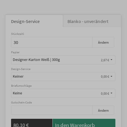
Design-Service
Blanko - unverändert
Stückzahl
Ändern
Papier
Designer-Karton Weiß | 300g
2,67 €
Design-Service
Keiner
0,00 €
Briefumschläge
Keine
0,00 €
Gutschein-Code
Ändern
80,10 €
In den Warenkorb