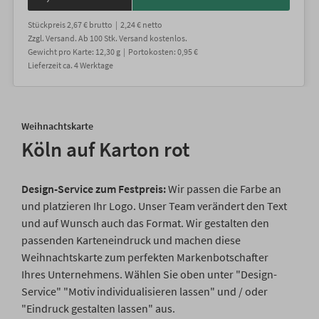
Stückpreis
2,67 €
brutto |
2,24 €
netto
Zzgl. Versand
. Ab 100 Stk. Versand kostenlos.
Gewicht
pro Karte
:
12,30
g |
Portokosten:
0,95 €
Lieferzeit
ca.
4
Werktage
Weihnachtskarte
Köln auf Karton rot
Design-Service zum Festpreis:
Wir passen die Farbe an
und platzieren Ihr Logo. Unser Team verändert den Text
und auf Wunsch auch das Format. Wir gestalten den
passenden Karteneindruck und machen diese
Weihnachtskarte zum perfekten Markenbotschafter
Ihres Unternehmens. Wählen Sie oben unter "Design-
Service" "Motiv individualisieren lassen" und / oder
"Eindruck gestalten lassen" aus.