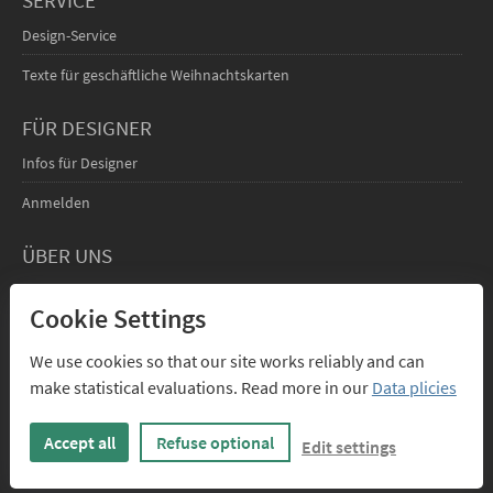
Design-Service
Texte für geschäftliche Weihnachtskarten
FÜR DESIGNER
Infos für Designer
Anmelden
ÜBER UNS
Kontakt
Cookie Settings
We use cookies so that our site works reliably and can
make statistical evaluations. Read more in our
Data plicies
Accept all
Refuse optional
Edit settings
PAYPAL
RECHNUNG
VORKASSE
VISA, MASTERCARD
FÜR FIRMEN
ÜBERWEISUNG