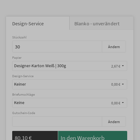
Design-Service
Blanko - unverändert
Stückzahl
Ändern
Papier
Designer-Karton Weiß | 300g
2,67 €
Design-Service
Keiner
0,00 €
Briefumschläge
Keine
0,00 €
Gutschein-Code
Ändern
80,10 €
In den Warenkorb