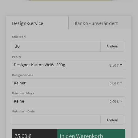
Design-Service
Blanko - unverändert
Stückzahl
Ändern
Papier
Designer-Karton Weiß | 300g
2,50 €
Design-Service
Keiner
0,00 €
Briefumschläge
Keine
0,00 €
Gutschein-Code
Ändern
75,00 €
In den Warenkorb