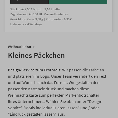
Stückpreis
2,50 €
brutto |
2,10 €
netto
Zzgl. Versand
. Ab 100 Stk. Versand kostenlos.
Gewicht
pro Karte
:
9,30
g |
Portokosten:
0,95 €
Lieferzeit
ca.
4
Werktage
Weihnachtskarte
Kleines Päckchen
Design-Service zum Festpreis:
Wir passen die Farbe an
und platzieren Ihr Logo. Unser Team verändert den Text
und auf Wunsch auch das Format. Wir gestalten den
passenden Karteneindruck und machen diese
Weihnachtskarte zum perfekten Markenbotschafter
Ihres Unternehmens. Wählen Sie oben unter "Design-
Service" "Motiv individualisieren lassen" und / oder
"Eindruck gestalten lassen" aus.