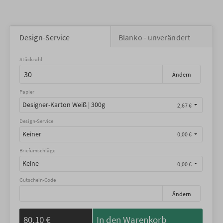
Design-Service
Blanko - unverändert
Stückzahl
Ändern
Papier
Designer-Karton Weiß | 300g
2,67 €
Design-Service
Keiner
0,00 €
Briefumschläge
Keine
0,00 €
Gutschein-Code
Ändern
80,10 €
In den Warenkorb