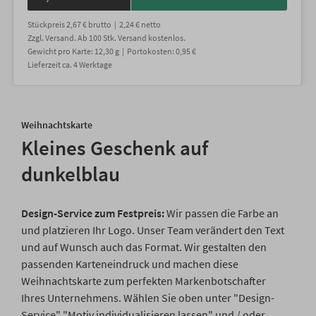
Stückpreis
2,67 €
brutto |
2,24 €
netto
Zzgl. Versand
. Ab 100 Stk. Versand kostenlos.
Gewicht
pro Karte
:
12,30
g |
Portokosten:
0,95 €
Lieferzeit
ca.
4
Werktage
Weihnachtskarte
Kleines Geschenk auf
dunkelblau
Design-Service zum Festpreis:
Wir passen die Farbe an
und platzieren Ihr Logo. Unser Team verändert den Text
und auf Wunsch auch das Format. Wir gestalten den
passenden Karteneindruck und machen diese
Weihnachtskarte zum perfekten Markenbotschafter
Ihres Unternehmens. Wählen Sie oben unter "Design-
Service" "Motiv individualisieren lassen" und / oder