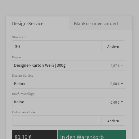
Design-Service
Blanko - unverändert
Stückzahl
Ändern
Papier
Designer-Karton Weiß | 300g
2,67 €
Design-Service
Keiner
0,00 €
Briefumschläge
Keine
0,00 €
Gutschein-Code
Ändern
80,10 €
In den Warenkorb