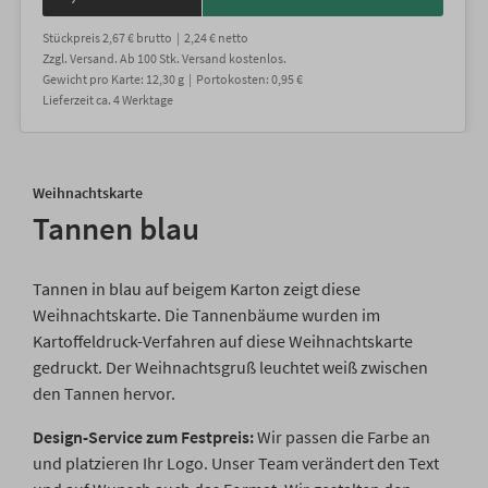
Stückpreis
2,67 €
brutto |
2,24 €
netto
Zzgl. Versand
. Ab 100 Stk. Versand kostenlos.
Gewicht
pro Karte
:
12,30
g |
Portokosten:
0,95 €
Lieferzeit
ca.
4
Werktage
Weihnachtskarte
Tannen blau
Tannen in blau auf beigem Karton zeigt diese
Weihnachtskarte. Die Tannenbäume wurden im
Kartoffeldruck-Verfahren auf diese Weihnachtskarte
gedruckt. Der Weihnachtsgruß leuchtet weiß zwischen
den Tannen hervor.
Design-Service zum Festpreis:
Wir passen die Farbe an
und platzieren Ihr Logo. Unser Team verändert den Text