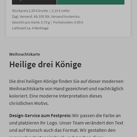
Stückpreis
2,50 €
brutto |
2,10 €
netto
Zzgl. Versand
. Ab 100 Stk. Versand kostenlos.
Gewicht
pro Karte
:
5,70
g |
Portokosten:
0,95 €
Lieferzeit
ca.
4
Werktage
Weihnachtskarte
Heilige drei Könige
Die drei heiligen Könige finden Sie auf dieser modernen
Weihnachtskarte von Hand gezeichnet und nachträglich
koloriert. Eine moderne Interpretation dieses
christlichen Motivs.
Design-Service zum Festpreis:
Wir passen die Farbe an
und platzieren Ihr Logo. Unser Team verändert den Text
und auf Wunsch auch das Format. Wir gestalten den