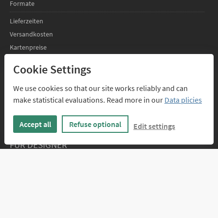
Formate
Lieferzeiten
Versandkosten
Kartenpreise
FAQs
Cookie Settings
SERVICE
We use cookies so that our site works reliably and can
make statistical evaluations. Read more in our
Data plicies
Design-Service
Texte für geschäftliche Weihnachtskarten
Accept all
Refuse optional
Edit settings
FÜR DESIGNER
Infos für Designer
Anmelden
ÜBER UNS
Kontakt