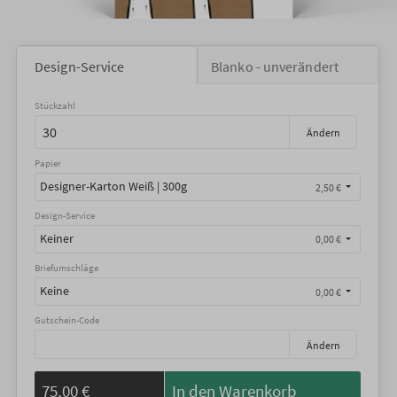
Design-Service
Blanko - unverändert
Stückzahl
Ändern
Papier
Designer-Karton Weiß | 300g
2,50 €
Design-Service
Keiner
0,00 €
Briefumschläge
Keine
0,00 €
Gutschein-Code
Ändern
75,00 €
In den Warenkorb