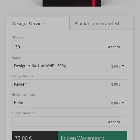
Design-Service
Blanko - unverändert
Stückzahl
Ändern
Papier
Designer-Karton Weiß | 300g
2,50 €
Design-Service
Keiner
0,00 €
Briefumschläge
Keine
0,00 €
Gutschein-Code
Ändern
75,00 €
In den Warenkorb