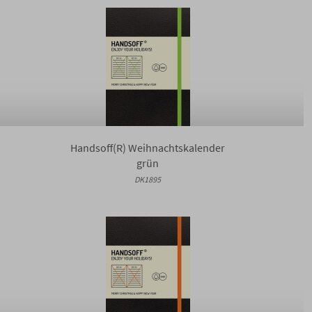
Handsoff(R) Weihnachtskalender
grün
DK1895