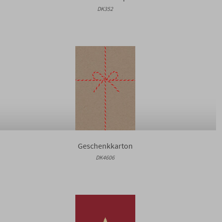
DK352
Geschenkkarton
DK4606