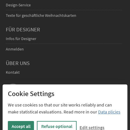
Design-Service
Texte für geschäftliche Weihnachtskarten
FÜR DESIGNER
Infos für Designer
Anmelden
ÜBER UNS
Kontakt
Cookie Settings
We use cookies so that our site works reliably and can
make statistical evaluations. Read more in our
Data plicies
PAYPAL
RECHNUNG
VORKASSE
VISA, MASTERCARD
FÜR FIRMEN
ÜBERWEISUNG
Accept all
Refuse optional
Edit settings