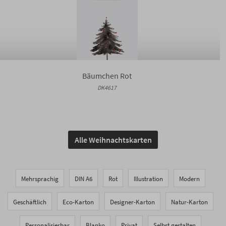
Bäumchen Rot
DK4617
Alle Weihnachtskarten
Mehrsprachig
DIN A6
Rot
Illustration
Modern
Geschäftlich
Eco-Karton
Designer-Karton
Natur-Karton
Personalisierbar
Blanko
Privat
Selbst gestalten