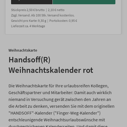
Stückpreis
2,50 €
brutto |
2,10 €
netto
Zzgl. Versand
. Ab 100 Stk. Versand kostenlos.
Gewicht
pro Karte
:
9,30
g |
Portokosten:
0,95 €
Lieferzeit
ca.
4
Werktage
Weihnachtskarte
Handsoff(R)
Weihnachtskalender rot
Die Weihnachtskarte für Ihre urlaubsreifen Kollegen,
Geschäftspartner und Mitarbeiter: Damit auch wirklich
niemand in Versuchung gerät zwischen den Jahren an
die Arbeit zu denken, versenden Sie mit dem originellen
"HANDSOFF"-Kalender ("Finger-Weg-Kalender")
entschleunigende Weihnachtsurlaubswünsche mit
durchgestrichenen Kalenderseiten. Und damit diese