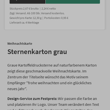
Stückpreis
2,67 €
brutto |
2,24 €
netto
Zzgl. Versand
. Ab 100 Stk. Versand kostenlos.
Gewicht
pro Karte
:
12,30
g |
Portokosten:
0,95 €
Lieferzeit
ca.
4
Werktage
Weihnachtskarte
Sternenkarton grau
Graue Kartoffeldrucksterne auf naturfarbenem Karton
zeigt diese geschmackvolle Weihnachtskarte. Im
Zentrum der Titelseite wünscht das Motiv seinem
Empfänger "frohe weihnachten und ein glückliches
neues jahr".
Design-Service zum Festpreis:
Wir passen die Farbe an
und platzieren Ihr Logo. Unser Team verändert den Text