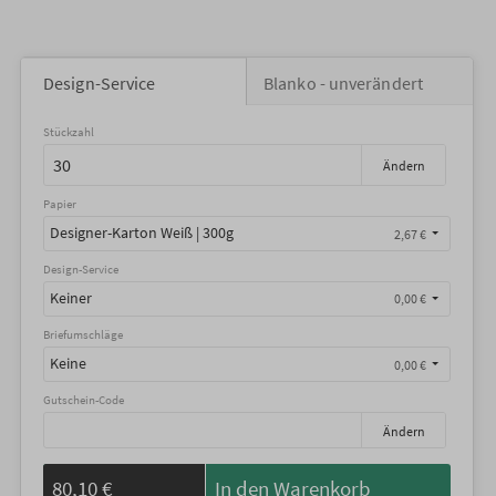
Design-Service
Blanko - unverändert
Stückzahl
Ändern
Papier
Designer-Karton Weiß | 300g
2,67 €
Design-Service
Keiner
0,00 €
Briefumschläge
Keine
0,00 €
Gutschein-Code
Ändern
80,10 €
In den Warenkorb