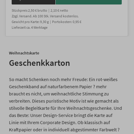
Stückpreis
2,50 €
brutto |
2,10 €
netto
Zzgl. Versand
. Ab 100 Stk. Versand kostenlos.
Gewicht
pro Karte
:
9,30
g |
Portokosten:
0,95 €
Lieferzeit
ca.
4
Werktage
Weihnachtskarte
Geschenkkarton
So macht Schenken noch mehr Freude: Ein rot-weißes
Geschenkband auf naturfarbenem Papier ? mehr
braucht es nicht, um weihnachtliche Stimmung zu
verbreiten. Dieses puristische Motiv ist wie gemacht als
stilvolle Begleitkarte für Ihre Weihnachtsgeschenke. Und
das Beste: Unser Design-Service bringt die Karte auf
Linie mit Ihrem Corporate Design. Ob klassisch auf
Kraftpapier oder in individuell abgestimmter Farbwelt ?