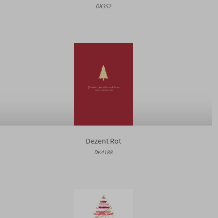
DK352
Dezent Rot
DK4188