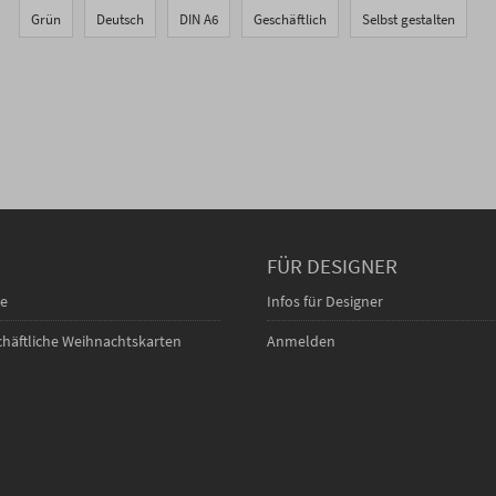
Grün
Deutsch
DIN A6
Geschäftlich
Selbst gestalten
FÜR DESIGNER
ce
Infos für Designer
schäftliche Weihnachtskarten
Anmelden