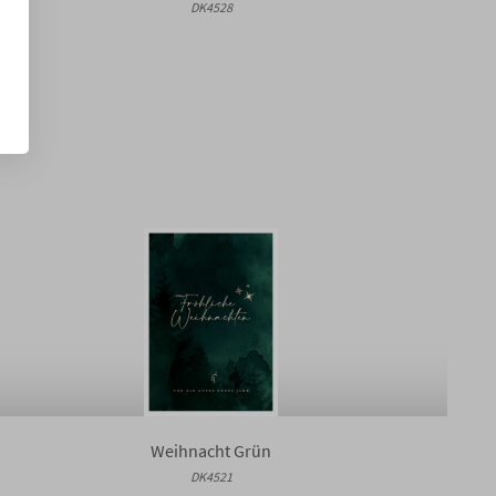
DK4528
Weihnacht Grün
DK4521