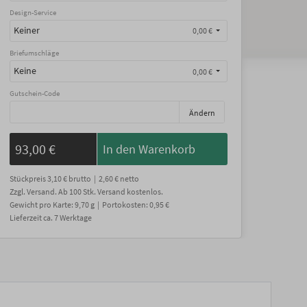
Design-Service
Keiner
0,00 €
Briefumschläge
Keine
0,00 €
Gutschein-Code
Ändern
93,00 €
In den Warenkorb
Stückpreis
3,10 €
brutto |
2,60 €
netto
Zzgl. Versand
. Ab 100 Stk. Versand kostenlos.
Gewicht
pro Karte
:
9,70
g |
Portokosten:
0,95 €
Lieferzeit
ca.
7
Werktage