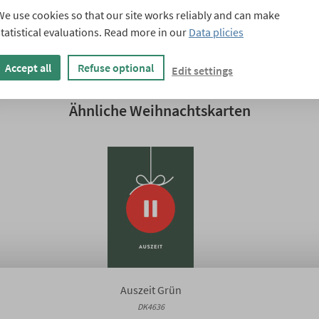
DK4526
We use cookies so that our site works reliably and can make
statistical evaluations. Read more in our
Data plicies
Accept all
Refuse optional
Edit settings
Ähnliche Weihnachtskarten
Auszeit Grün
DK4636