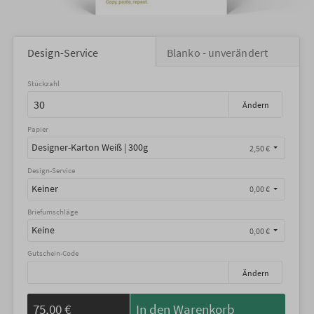
Design-Service
Blanko - unverändert
Stückzahl
Ändern
Papier
Designer-Karton Weiß | 300g
2,50 €
Design-Service
Keiner
0,00 €
Briefumschläge
Keine
0,00 €
Gutschein-Code
Ändern
75,00 €
In den Warenkorb