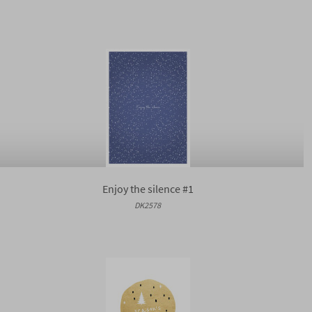
Enjoy the silence #1
DK2578