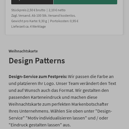
Stückpreis
2,50 €
brutto |
2,10 €
netto
Zzgl. Versand
. Ab 100 Stk. Versand kostenlos.
Gewicht
pro Karte
:
9,30
g |
Portokosten:
0,95 €
Lieferzeit
ca.
4
Werktage
Weihnachtskarte
Design Patterns
Design-Service zum Festpreis:
Wir passen die Farbe an
und platzieren Ihr Logo. Unser Team verändert den Text
und auf Wunsch auch das Format. Wir gestalten den
passenden Karteneindruck und machen diese
Weihnachtskarte zum perfekten Markenbotschafter
Ihres Unternehmens. Wählen Sie oben unter "Design-
Service" "Motiv individualisieren lassen" und / oder
"Eindruck gestalten lassen" aus.