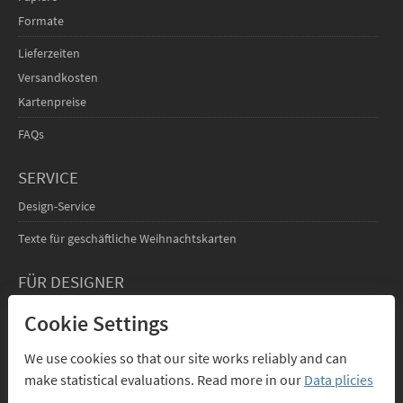
Formate
Lieferzeiten
Versandkosten
Kartenpreise
FAQs
SERVICE
Design-Service
Texte für geschäftliche Weihnachtskarten
FÜR DESIGNER
Infos für Designer
Cookie Settings
Anmelden
We use cookies so that our site works reliably and can
make statistical evaluations. Read more in our
Data plicies
ÜBER UNS