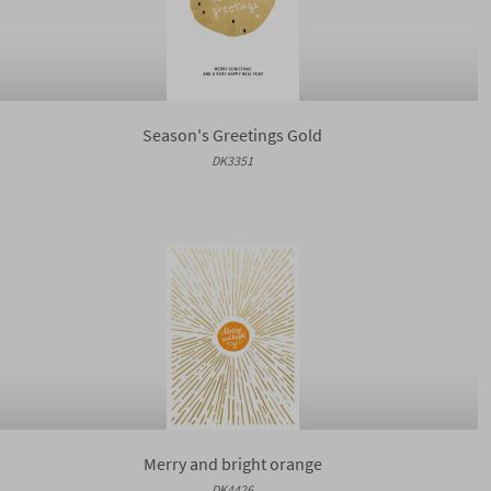
Season's Greetings Gold
DK3351
Merry and bright orange
DK4426