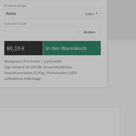
Briefumschläge
Keine
0,00 €
Gutschein-Code
Ändern
80,10 €
In den Warenkorb
Stückpreis
2,67 €
brutto |
2,24 €
netto
Zzgl. Versand
. Ab 100 Stk. Versand kostenlos.
Gewicht
pro Karte
:
12,30
g |
Portokosten:
0,95 €
Lieferzeit
ca.
4
Werktage