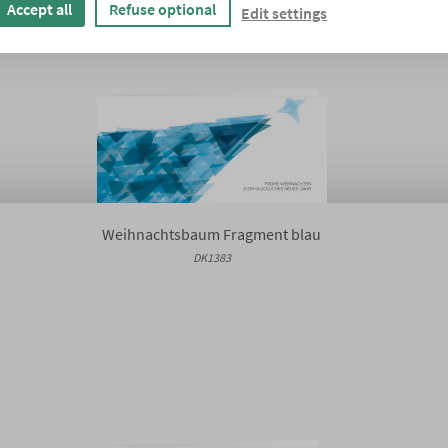
Accept all
Refuse optional
Edit settings
Weihnachtsbaum Fragment blau
DK1383