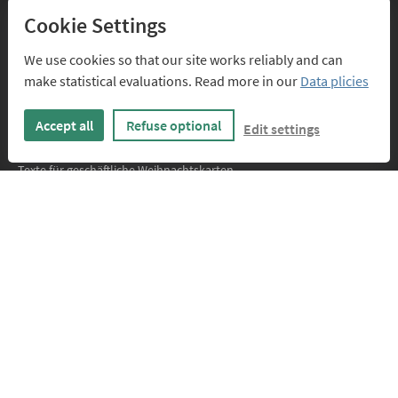
Versandkosten
Cookie Settings
Kartenpreise
We use cookies so that our site works reliably and can
FAQs
make statistical evaluations. Read more in our
Data plicies
SERVICE
Accept all
Refuse optional
Edit settings
Design-Service
Texte für geschäftliche Weihnachtskarten
FÜR DESIGNER
Infos für Designer
Anmelden
ÜBER UNS
Kontakt